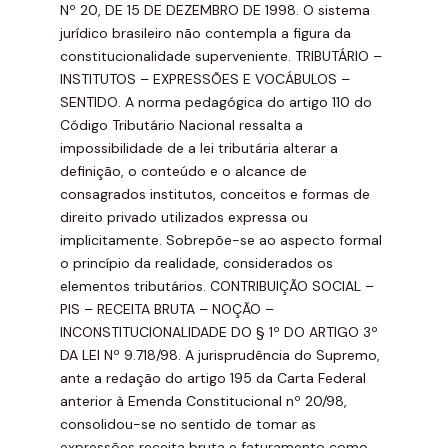
Nº 20, DE 15 DE DEZEMBRO DE 1998. O sistema
jurídico brasileiro não contempla a figura da
constitucionalidade superveniente. TRIBUTÁRIO –
INSTITUTOS – EXPRESSÕES E VOCÁBULOS –
SENTIDO. A norma pedagógica do artigo 110 do
Código Tributário Nacional ressalta a
impossibilidade de a lei tributária alterar a
definição, o conteúdo e o alcance de
consagrados institutos, conceitos e formas de
direito privado utilizados expressa ou
implicitamente. Sobrepõe-se ao aspecto formal
o princípio da realidade, considerados os
elementos tributários. CONTRIBUIÇÃO SOCIAL –
PIS – RECEITA BRUTA – NOÇÃO –
INCONSTITUCIONALIDADE DO § 1º DO ARTIGO 3º
DA LEI Nº 9.718/98. A jurisprudência do Supremo,
ante a redação do artigo 195 da Carta Federal
anterior à Emenda Constitucional nº 20/98,
consolidou-se no sentido de tomar as
expressões receita bruta e faturamento como