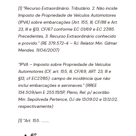
[1] “Recurso Extraordinário. Tributário. 2. Não incide
Imposto de Propriedade de Veículos Automotores
(IPVA) sobre embarcações (Art. 155, III, CF/88 e Art.
23, III e §13, CF/67 conforme EC 01/69 e EC 27/85.
Precedentes, 3. Recurso Extraordinário conhecido
e provido.” (RE 379.572-4 – RJ. Relator Min. Gilmar
Mendes. 11/04/2007)
“IPVA – Imposto sobre Propriedade de Veículos
Automotores (CF, art. 155, III, CF/69, ART. 23, III e
§13, cf EC27/85): campo de incidência que não
inclui embarcações e aeronaves.” (RREE
134.509/am E 255.111/SP, Pleno, Rel. p/ acordão
Min. Sepúlveda Pertence, DJ de 13.09.02 e 13.12.02,
respectivamente)
[1] “Art. 155. ……….
6º ……….