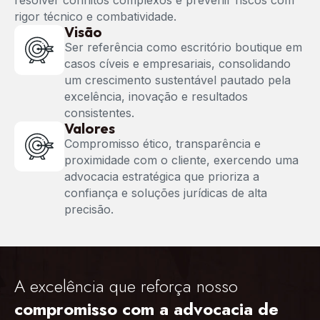
resolver conflitos complexos e prevenir riscos com
rigor técnico e combatividade.
Visão
Ser referência como escritório boutique em
casos cíveis e empresariais, consolidando
um crescimento sustentável pautado pela
excelência, inovação e resultados
consistentes.
Valores
Compromisso ético, transparência e
proximidade com o cliente, exercendo uma
advocacia estratégica que prioriza a
confiança e soluções jurídicas de alta
precisão.
A excelência que reforça nosso
compromisso com a advocacia de