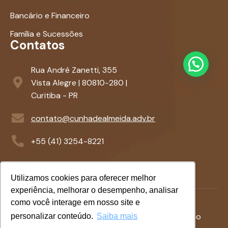
Bancário e Financeiro
Família e Sucessões
Contatos
Rua André Zanetti, 355
Vista Alegre | 80810-280 |
Curitiba - PR
contato@cunhadealmeida.adv.br
+55 (41) 3254-8221
Utilizamos cookies para oferecer melhor
experiência, melhorar o desempenho, analisar
como você interage em nosso site e
Termos &
Politicas de
©
2026
- Desenvolvido
personalizar conteúdo.
Saiba mais
Condições
Privacidade