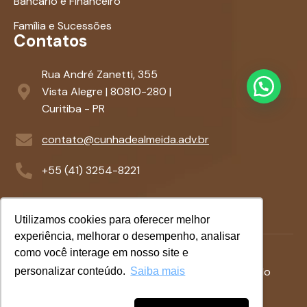
Bancário e Financeiro
Família e Sucessões
Contatos
Rua André Zanetti, 355
Vista Alegre | 80810-280 |
Curitiba - PR
contato@cunhadealmeida.adv.br
+55 (41) 3254-8221
Utilizamos cookies para oferecer melhor
experiência, melhorar o desempenho, analisar
como você interage em nosso site e
Termos &
Politicas de
©
2026
- Desenvolvido
personalizar conteúdo.
Saiba mais
Condições
Privacidade
com
por