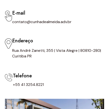
E-mail
contato@cunhadealmeida.adv.br
Endereço
Rua André Zanetti, 355 | Vista Alegre | 80810-280|
Curitiba PR
Telefone
+55 41 3254.8221