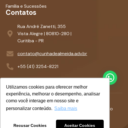
Família e Sucessões
Contatos
Rua André Zanetti, 355
Vista Alegre | 80810-280 |
Curitiba - PR
contato@cunhadealmeida.adv.br
+55 (41) 3254-8221
Utilizamos cookies para oferecer melhor
experiência, melhorar o desempenho, analisar
como você interage em nosso site e
Termos &
Politicas de
©
2026
- Desenvolvido
personalizar conteúdo.
Saiba mais
Condições
Privacidade
com
por
Azempresas.com.br
Recusar Cookies
Aceitar Cookies