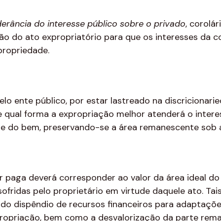
erância do interesse público sobre o privado
, corolá
ão do ato expropriatório para que os interesses da c
 propriedade.
lo ente público, por estar lastreado na discricionari
 de qual forma a expropriação melhor atenderá o inter
e do bem, preservando-se a área remanescente sob a t
r paga deverá corresponder ao valor da área ideal do
sofridas pelo proprietário em virtude daquele ato. Ta
do dispêndio de recursos financeiros para adaptações
ropriação, bem como a desvalorização da parte rema