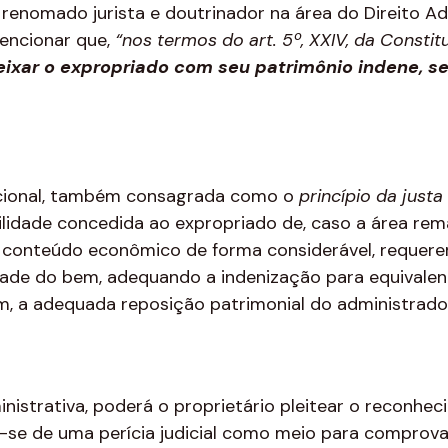
 renomado jurista e doutrinador na área do Direito Ad
encionar que,
“nos termos do art. 5º, XXIV, da Constit
eixar o expropriado com seu patrimônio indene, s
tucional, também consagrada como o
princípio da justa
bilidade concedida ao expropriado de, caso a área re
u conteúdo econômico de forma considerável, requere
dade do bem, adequando a indenização para equivalen
im, a adequada reposição patrimonial do administrado
nistrativa, poderá o proprietário pleitear o reconhec
do-se de uma perícia judicial como meio para comprova