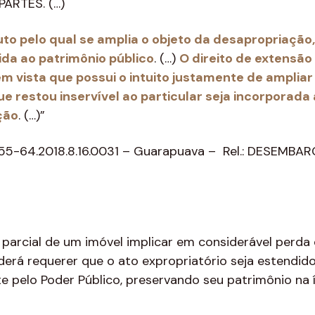
ARTES. (…)
tuto pelo qual se amplia o objeto da desapropriaçã
tida ao patrimônio público
. (…)
O direito de extensão
em vista que possui o intuito justamente de ampliar
ue restou inservível ao particular seja incorporada
ção
. (…)”
155-64.2018.8.16.0031 – Guarapuava – Rel.: DESEMB
parcial de um imóvel implicar em considerável perda 
erá requerer que o ato expropriatório seja estendido
e pelo Poder Público, preservando seu patrimônio na