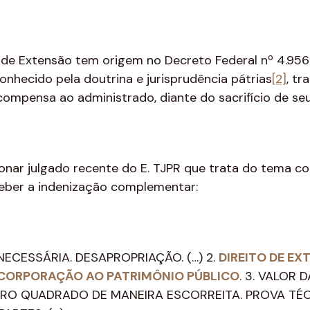
 de Extensão tem origem no Decreto Federal nº 4.956
nhecido pela doutrina e jurisprudência pátrias
[2]
, t
compensa ao administrado, diante do sacrifício de seu
ionar julgado recente do E. TJPR que trata do tema c
ceber a indenização complementar:
NECESSÁRIA. DESAPROPRIAÇÃO. (…) 2.
DIREITO DE E
INCORPORAÇÃO AO PATRIMÔNIO PÚBLICO
. 3. VALOR 
O QUADRADO DE MANEIRA ESCORREITA. PROVA TÉCN