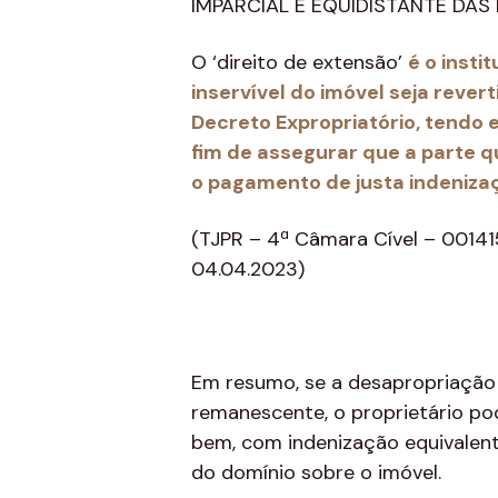
IMPARCIAL E EQUIDISTANTE DAS P
O ‘direito de extensão’
é o insti
inservível do imóvel seja rever
Decreto Expropriatório, tendo 
fim de assegurar que a parte q
o pagamento de justa indeniza
(TJPR – 4ª Câmara Cível – 0014
04.04.2023)
Em resumo, se a desapropriação 
remanescente, o proprietário pod
bem, com indenização equivalent
do domínio sobre o imóvel.