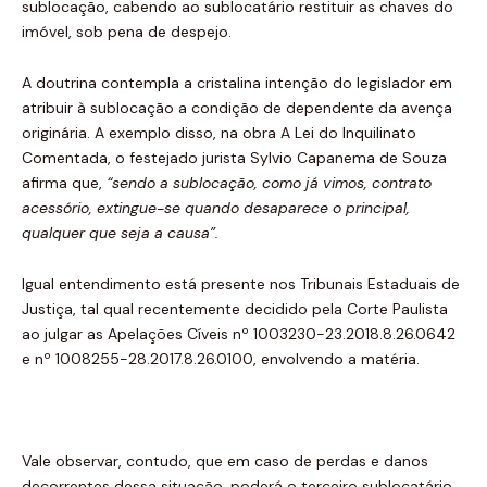
sublocação, cabendo ao sublocatário restituir as chaves do
imóvel, sob pena de despejo.
A doutrina contempla a cristalina intenção do legislador em
atribuir à sublocação a condição de dependente da avença
originária. A exemplo disso, na obra A Lei do Inquilinato
Comentada, o festejado jurista Sylvio Capanema de Souza
afirma que,
“sendo a sublocação, como já vimos, contrato
acessório, extingue-se quando desaparece o principal,
qualquer que seja a causa
”
.
Igual entendimento está presente nos Tribunais Estaduais de
Justiça, tal qual recentemente decidido pela Corte Paulista
ao julgar as Apelações Cíveis nº 1003230-23.2018.8.26.0642
e nº 1008255-28.2017.8.26.0100, envolvendo a matéria.
Vale observar, contudo, que em caso de perdas e danos
decorrentes dessa situação, poderá o terceiro sublocatário