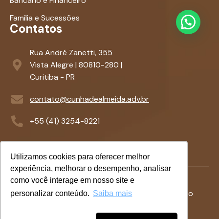
Bancário e Financeiro
Família e Sucessões
Contatos
Rua André Zanetti, 355
Vista Alegre | 80810-280 |
Curitiba - PR
contato@cunhadealmeida.adv.br
+55 (41) 3254-8221
Utilizamos cookies para oferecer melhor
experiência, melhorar o desempenho, analisar
como você interage em nosso site e
Termos &
Politicas de
©
2026
- Desenvolvido
personalizar conteúdo.
Saiba mais
Condições
Privacidade
com
por