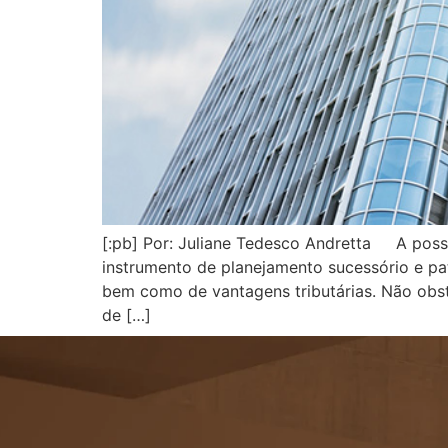
[:pb] Por: Juliane Tedesco Andretta A possi
instrumento de planejamento sucessório e patr
bem como de vantagens tributárias. Não obs
de […]