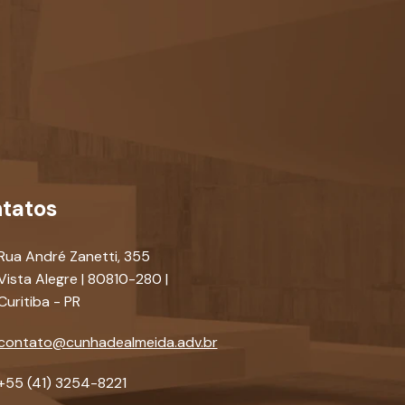
tatos
Rua André Zanetti, 355
Vista Alegre | 80810-280 |
Curitiba - PR
contato@cunhadealmeida.adv.br
+55 (41) 3254-8221