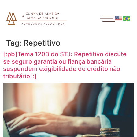
Tag:
Repetitivo
[:pb]Tema 1203 do STJ: Repetitivo discute
se seguro garantia ou fiança bancária
suspendem exigibilidade de crédito não
tributário[:]