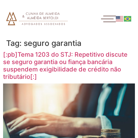
Tag:
seguro garantia
[:pb]Tema 1203 do STJ: Repetitivo discute
se seguro garantia ou fiança bancária
suspendem exigibilidade de crédito não
tributário[:]