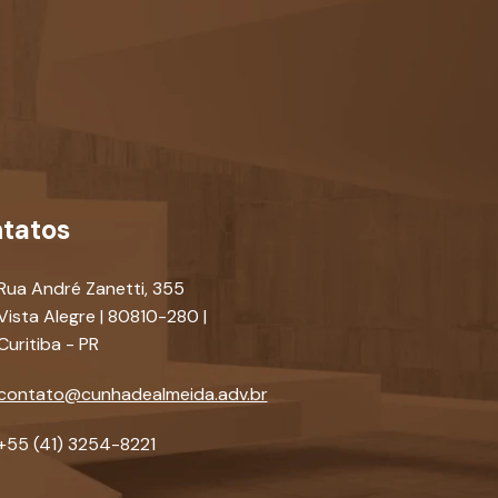
tatos
Rua André Zanetti, 355
Vista Alegre | 80810-280 |
Curitiba - PR
contato@cunhadealmeida.adv.br
+55 (41) 3254-8221