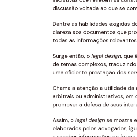
iniciativas que refletem as cons
discussão voltada ao que se con
Dentre as habilidades exigidas d
clareza aos documentos que prod
todas as informações relevantes 
Surge então, o
legal
design
, que 
de temas complexos, traduzindo-o
uma eficiente prestação dos serv
Chama a atenção a utilidade da ap
arbitrais ou administrativos, em
promover a defesa de seus inter
Assim, o
legal
design
se mostra es
elaborados pelos advogados, igu
a receber informações de forma 