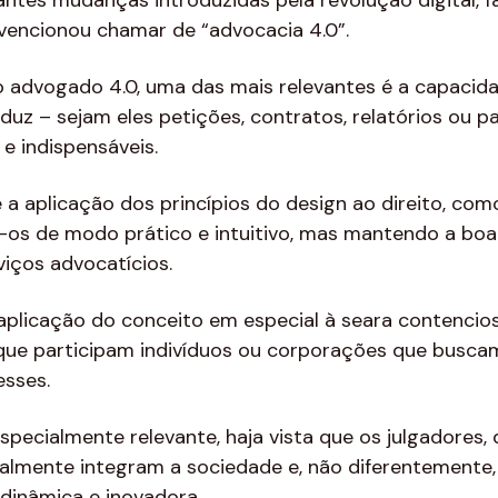
tantes mudanças introduzidas pela revolução digital, 
vencionou chamar de “advocacia 4.0”.
o advogado 4.0, uma das mais relevantes é a capacida
uz – sejam eles petições, contratos, relatórios ou p
e indispensáveis.
é a aplicação dos princípios do design ao direito, c
s de modo prático e intuitivo, mas mantendo a boa té
iços advocatícios.
licação do conceito em especial à seara contenciosa, i
 que participam indivíduos ou corporações que busca
esses.
pecialmente relevante, haja vista que os julgadores
almente integram a sociedade e, não diferentemente,
dinâmica e inovadora.