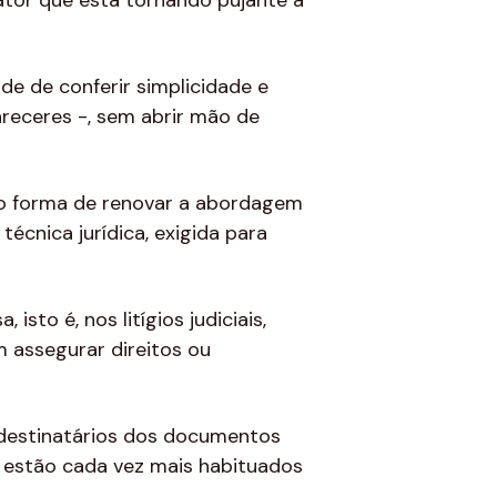
fator que está tornando pujante a
de de conferir simplicidade e
areceres -, sem abrir mão de
omo forma de renovar a abordagem
cnica jurídica, exigida para
sto é, nos litígios judiciais,
m assegurar direitos ou
, destinatários dos documentos
 estão cada vez mais habituados