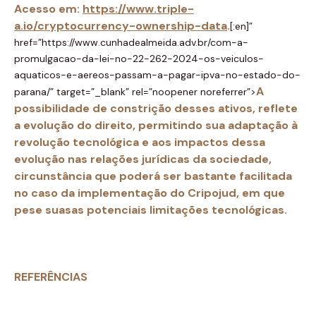
Acesso em:
https://www.triple-
a.io/cryptocurrency-ownership-data
.
[:en]”
href=”https://www.cunhadealmeida.adv.br/com-a-
promulgacao-da-lei-no-22-262-2024-os-veiculos-
aquaticos-e-aereos-passam-a-pagar-ipva-no-estado-do-
A
parana/” target=”_blank” rel=”noopener noreferrer”>
possibilidade de constrição desses ativos, reflete
a evolução do direito, permitindo sua adaptação à
revolução tecnológica e aos impactos dessa
evolução nas relações jurídicas da sociedade,
circunstância que poderá ser bastante facilitada
no caso da implementação do Cripojud, em que
pese suasas potenciais limitações tecnológicas.
REFERÊNCIA
S