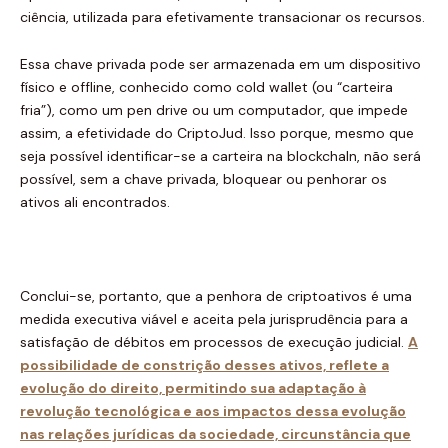
ciência, utilizada para efetivamente transacionar os recursos.
Essa chave privada pode ser armazenada em um dispositivo
físico e offline, conhecido como cold wallet (ou “carteira
fria”), como um pen drive ou um computador, que impede
assim, a efetividade do CriptoJud. Isso porque, mesmo que
seja possível identificar-se a carteira na blockchaIn, não será
possível, sem a chave privada, bloquear ou penhorar os
ativos ali encontrados.
Conclui-se, portanto, que a penhora de criptoativos é uma
medida executiva viável e aceita pela jurisprudência para a
satisfação de débitos em processos de execução judicial.
A
possibilidade de constrição desses ativos, reflete a
evolução do direito, permitindo sua adaptação à
revolução tecnológica e aos impactos dessa evolução
nas relações jurídicas da sociedade, circunstância que