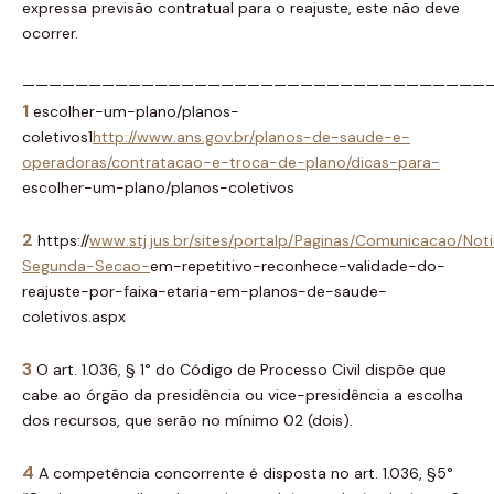
expressa previsão contratual para o reajuste, este não deve
ocorrer.
———————————————————————————————————
1
escolher-um-plano/planos-
coletivos1
http://www.ans.gov.br/planos-de-saude-e-
operadoras/contratacao-e-troca-de-plano/dicas-para-
escolher-um-plano/planos-coletivos
2
https://
www.stj.jus.br/sites/portalp/Paginas/Comunicacao/No
Segunda-Secao-
em-repetitivo-reconhece-validade-do-
reajuste-por-faixa-etaria-em-planos-de-saude-
coletivos.aspx
3
O art. 1.036, § 1° do Código de Processo Civil dispõe que
cabe ao órgão da presidência ou vice-presidência a escolha
dos recursos, que serão no mínimo 02 (dois).
4
A competência concorrente é disposta no art. 1.036, §5°