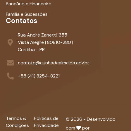
Bancário e Financeiro
Família e Sucessões
Contatos
Rua André Zanetti, 355
Vista Alegre | 80810-280 |
Curitiba - PR
contato@cunhadealmeida.adv.br
+55 (41) 3254-8221
Termos &
Politicas de
©
2026
- Desenvolvido
Condições
Privacidade
com
por