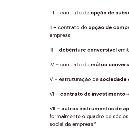
” I – contrato de
opção de subs
II – contrato de
opção de compr
empresa;
III –
debênture conversível
emit
IV – contrato de
mútuo conversí
V – estruturação de
sociedade 
VI –
contrato de investimento-
VII –
outros instrumentos de ap
formalmente o quadro de sócios 
social da empresa.”