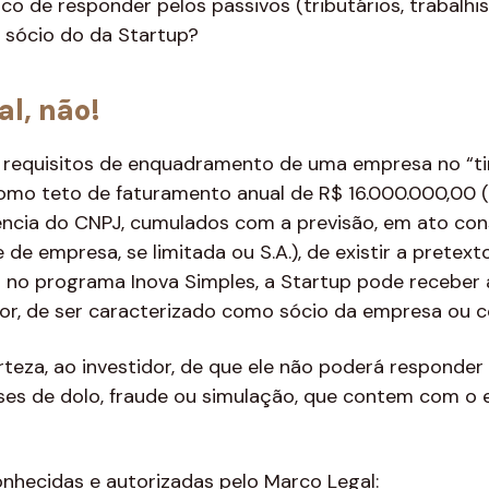
co de responder pelos passivos (tributários, trabalhis
o sócio do da Startup?
al, não!
s requisitos de enquadramento de uma empresa no “t
 como teto de faturamento anual de R$ 16.000.000,00 (
ência do CNPJ, cumulados com a previsão, em ato cons
 de empresa, se limitada ou S.A.), de existir a prete
 no programa Inova Simples, a Startup pode receber
idor, de ser caracterizado como sócio da empresa ou 
rteza, ao investidor, de que ele não poderá responder 
eses de dolo, fraude ou simulação, que contem com o 
nhecidas e autorizadas pelo Marco Legal: