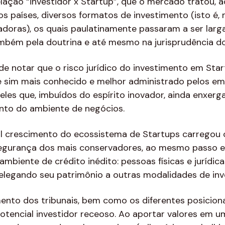
elação “investidor x Startup”, que o mercado tratou, a
 países, diversos formatos de investimento (isto é,
adoras), os quais paulatinamente passaram a ser lar
bém pela doutrina e até mesmo na jurisprudência dos
de notar que o risco jurídico do investimento em Start
e sim mais conhecido e melhor administrado pelos emp
es que, imbuídos do espírito inovador, ainda enxerga
ento do ambiente de negócios.
l crescimento do ecossistema de Startups carregou c
nsegurança dos mais conservadores, ao mesmo passo 
iente de crédito inédito: pessoas físicas e jurídica
elegando seu patrimônio a outras modalidades de in
ento dos tribunais, bem como os diferentes posiciona
otencial investidor receoso. Ao aportar valores em u