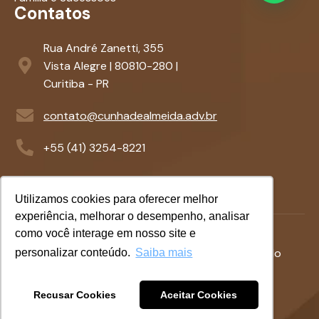
Contatos
Rua André Zanetti, 355
Vista Alegre | 80810-280 |
Curitiba - PR
contato@cunhadealmeida.adv.br
+55 (41) 3254-8221
Utilizamos cookies para oferecer melhor
experiência, melhorar o desempenho, analisar
como você interage em nosso site e
Termos &
Politicas de
©
2026
- Desenvolvido
personalizar conteúdo.
Saiba mais
Condições
Privacidade
com
por
Azempresas.com.br
Recusar Cookies
Aceitar Cookies