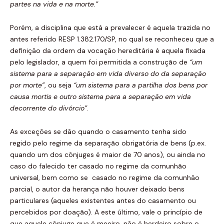
partes na vida e na
morte.
”
Porém, a disciplina que está a prevalecer é aquela trazida no
antes referido RESP 1.382.170/SP, no qual se reconheceu que a
definição da ordem da vocação hereditária é aquela fixada
pelo legislador, a quem foi permitida a construção de
“um
sistema para
a separação em vida diverso do da separação
por morte”
, ou seja
“um sistema para a partilha dos bens por
causa mortis e outro sistema para a
separação
em vida
decorr
ente do divó
rcio”
.
As exceções se dão quando o casamento tenha sido
regido pelo regime da separação obrigatória de bens (p.ex.
quando um dos cônjuges é maior de 70 anos), ou ainda no
caso do falecido ter casado no regime da comunhão
universal, bem como se casado no regime da comunhão
parcial, o autor da herança não houver deixado bens
particulares (aqueles existentes antes do casamento ou
percebidos por doação). A este último, vale o princípio de
que aquele cônjuge que é meeiro, não é herdeiro sobre o