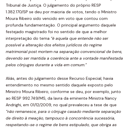
Tribunal de Justiça. O julgamento do próprio RESP
1.382.170/SP se deu por maioria de votos, tendo o Ministro
Moura Ribeiro sido vencido em voto que contou com
profunda fundamentação. O principal argumento daquele
festejado magistrado foi no sentido de que a melhor
interpretação do tema
“é aquela que entende
não ser
possível a
alteração dos efeitos jurídicos do regime
matrimonial post mortem na separação
convencional de bens,
devendo ser mantida a coerência ante a vontade manifestada
pelos
cônjuges durante a vida em comum.
”
Aliás, antes do julgamento desse Recurso Especial, havia
entendimento no mesmo sentido daquele exposto pelo
Ministro Moura Ribeiro, conforme se deu, por exemplo, junto
ao RESP 992.749/MS, da lavra da eminente Ministra Nancy
Andrighi, em 01/12/2009, no qual prevaleceu a tese de que
“não remanesce, para o cônjuge casado mediante separação
d
e
direito à meação, tampouco à concorrência sucessória,
respeitando-se
o regime de bens estipulado, que obriga as