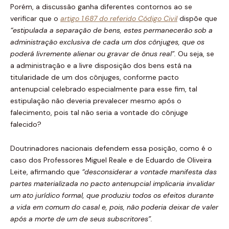
Porém, a discussão ganha diferentes contornos ao se
verificar que o
artigo 1.687 do referido Código Civil
dispõe que
“e
stipulada a separação de bens, estes permanecerão sob a
administração exclusiva de cada um dos cônjuges, que os
poderá livremente alienar ou gravar de ônus real
”
.
Ou seja, se
a administração e a livre disposição dos bens está na
titularidade de um dos cônjuges, conforme pacto
antenupcial celebrado especialmente para esse fim, tal
estipulação não deveria prevalecer mesmo após o
falecimento, pois tal não seria a vontade do cônjuge
falecido?
Doutrinadores nacionais defendem essa posição, como é o
caso dos Professores Miguel Reale
e de Eduardo de Oliveira
Leite
, afirmando que
“
desconsiderar a vontade manifesta das
partes materializada no pacto antenupcial implicaria invalidar
um ato jur
í
dico formal, que produziu todos os efeitos durante
a vida em comum do casal e, pois, n
ã
o poderia deixar de valer
ap
ó
s a morte de um de seus subscritores
”
.