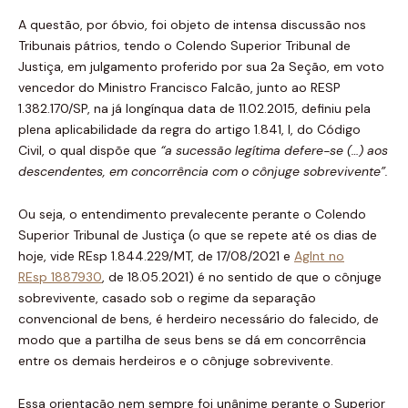
A questão, por óbvio, foi objeto de intensa discussão nos
Tribunais pátrios, tendo o Colendo Superior Tribunal de
Justiça, em julgamento proferido por sua 2a Seção, em voto
vencedor do Ministro Francisco Falcão, junto ao RESP
1.382.170/SP, na já longínqua data de 11.02.2015, definiu pela
plena aplicabilidade da regra do artigo 1.841, I, do Código
Civil, o qual dispõe que
“a
sucessão legítima defere-se
(…)
aos
descendentes, em concorrência com o cônjuge sobrevivente
”.
Ou seja, o entendimento prevalecente perante o Colendo
Superior Tribunal de Justiça (o que se repete até os dias de
hoje, vide REsp 1.844.229/MT, de 17/08/2021 e
AgInt no
REsp 1887930
, de 18.05.2021) é no sentido de que o cônjuge
sobrevivente, casado sob o regime da separação
convencional de bens, é herdeiro necessário do falecido, de
modo que a partilha de seus bens se dá em concorrência
entre os demais herdeiros e o cônjuge sobrevivente.
Essa orientação nem sempre foi unânime perante o Superior