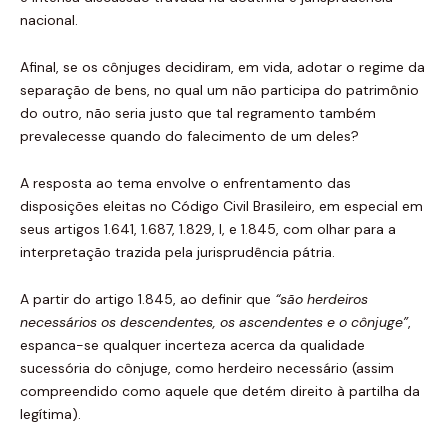
nacional.
Afinal, se os cônjuges decidiram, em vida, adotar o regime da
separação de bens, no qual um não participa do patrimônio
do outro, não seria justo que tal regramento também
prevalecesse quando do falecimento de um deles?
A resposta ao tema envolve o enfrentamento das
disposições eleitas no Código Civil Brasileiro, em especial em
seus artigos 1.641, 1.687, 1.829, I, e 1.845, com olhar para a
interpretação trazida pela jurisprudência pátria.
A partir do artigo 1.845, ao definir que
“
são herdeiros
necessários os descendentes, os ascendentes e o cônjuge
”
,
espanca-se qualquer incerteza acerca da qualidade
sucessória do cônjuge, como herdeiro necessário (assim
compreendido como aquele que detém direito à partilha da
legítima).