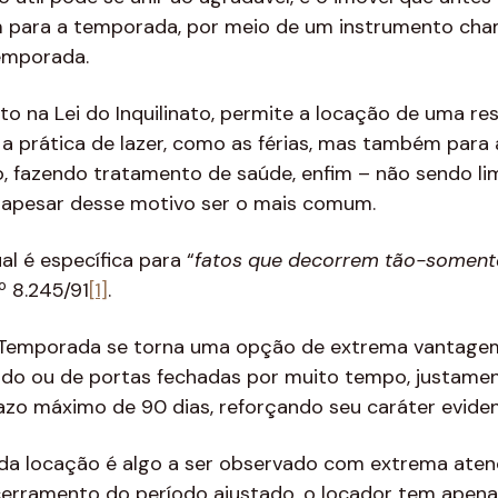
m para a temporada, por meio de um instrumento ch
emporada.
sto na Lei do Inquilinato, permite a locação de uma r
es a prática de lazer, como as férias, mas também par
, fazendo tratamento de saúde, enfim – não sendo li
 apesar desse motivo ser o mais comum.
l é específica para “
fatos que decorrem tão-soment
º 8.245/91
[1]
.
 Temporada se torna uma opção de extrema vantagem
ado ou de portas fechadas por muito tempo, justame
azo máximo de 90 dias, reforçando seu caráter evid
da locação é algo a ser observado com extrema atençã
erramento do período ajustado, o locador tem apenas