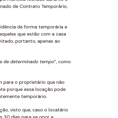
amado de Contrato Temporário,
esidência de forma temporária e
a aqueles que estão com a casa
mitado, portanto, apenas ao
e de determinado tempo
”, como
 para o proprietário que não
nte porque essa locação pode
entemente temporário.
o, visto que, caso o locatário
 30 dias para se opor e