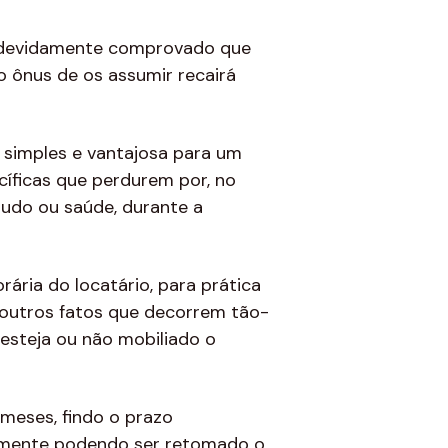
seja devidamente comprovado que
o ônus de os assumir recairá
 simples e vantajosa para um
cíficas que perdurem por, no
tudo ou saúde, durante a
ária do locatário, para prática
e outros fatos que decorrem tão-
esteja ou não mobiliado o
 meses, findo o prazo
somente podendo ser retomado o